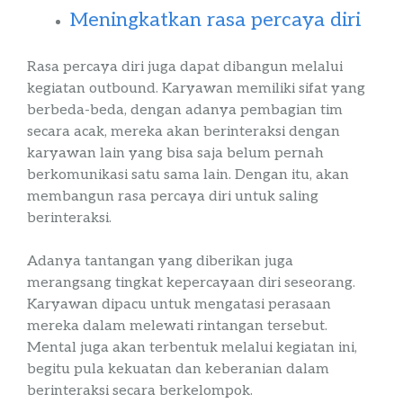
Meningkatkan rasa percaya diri
Rasa percaya diri juga dapat dibangun melalui
kegiatan outbound. Karyawan memiliki sifat yang
berbeda-beda, dengan adanya pembagian tim
secara acak, mereka akan berinteraksi dengan
karyawan lain yang bisa saja belum pernah
berkomunikasi satu sama lain. Dengan itu, akan
membangun rasa percaya diri untuk saling
berinteraksi.
Adanya tantangan yang diberikan juga
merangsang tingkat kepercayaan diri seseorang.
Karyawan dipacu untuk mengatasi perasaan
mereka dalam melewati rintangan tersebut.
Mental juga akan terbentuk melalui kegiatan ini,
begitu pula kekuatan dan keberanian dalam
berinteraksi secara berkelompok.