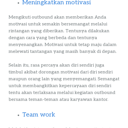
Meningkatkan motivasi
Mengikuti outbound akan memberikan Anda
motivasi untuk semakin bersemangat melalui
rintangan yang diberikan. Tentunya dilakukan
dengan cara yang berbeda dan tentunya
menyenangkan. Motivasi untuk tetap maju dalam
melewati tantangan yang masih banyak di depan.
Selain itu, rasa percaya akan diri sendiri juga
timbul akibat dorongan motivasi dari diri sendiri
maupun orang lain yang menyemangati. Semangat
untuk membangkitkan kepercayaan diri sendiri
tentu akan terlaksana melalui kegiatan outbound
bersama teman-teman atau karyawan kantor.
Team work