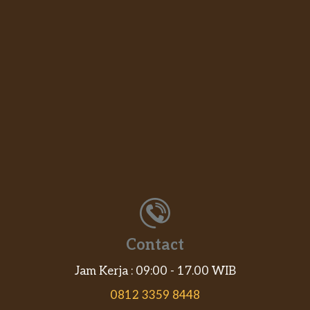
Contact
Jam Kerja : 09:00 - 17.00 WIB
0812 3359 8448