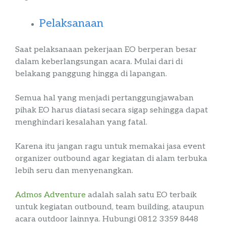
Pelaksanaan
Saat pelaksanaan pekerjaan EO berperan besar
dalam keberlangsungan acara. Mulai dari di
belakang panggung hingga di lapangan.
Semua hal yang menjadi pertanggungjawaban
pihak EO harus diatasi secara sigap sehingga dapat
menghindari kesalahan yang fatal.
Karena itu jangan ragu untuk memakai jasa
event
organizer outbound
agar kegiatan di alam terbuka
lebih seru dan menyenangkan.
Admos Adventure
adalah salah satu EO terbaik
untuk kegiatan outbound, team building, ataupun
acara outdoor lainnya. Hubungi 0812 3359 8448