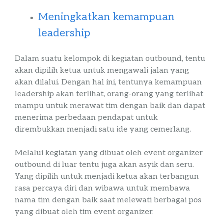
Meningkatkan kemampuan
leadership
Dalam suatu kelompok di kegiatan outbound, tentu
akan dipilih ketua untuk mengawali jalan yang
akan dilalui. Dengan hal ini, tentunya kemampuan
leadership akan terlihat, orang-orang yang terlihat
mampu untuk merawat tim dengan baik dan dapat
menerima perbedaan pendapat untuk
dirembukkan menjadi satu ide yang cemerlang.
Melalui kegiatan yang dibuat oleh
event organizer
outbound di luar
tentu juga akan asyik dan seru.
Yang dipilih untuk menjadi ketua akan terbangun
rasa percaya diri dan wibawa untuk membawa
nama tim dengan baik saat melewati berbagai pos
yang dibuat oleh tim event organizer.