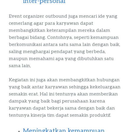
inter-personal
Event organizer outbound
juga mencari ide yang
cemerlang agar para karyawan dapat
membangkitkan keterampilan mereka dalam
berbagai bidang. Contohnya, seperti kemampuan
berkomunikasi antara satu sama lain dengan baik,
saling menghargai pendapat yang berbeda,
maupun memahami apa yang dibutuhkan satu
sama lain,
Kegiatan ini juga akan membangkitkan hubungan
yang baik antar karyawan sehingga kekeluargaan
semakin erat. Hal ini tentunya akan memberikan
dampak yang baik bagi perusahaan karena
karyawan dapat bekerja sama dengan baik dan
tentunya kinerja tim dapat semakin produktif.
Meningkatkan kemampuan