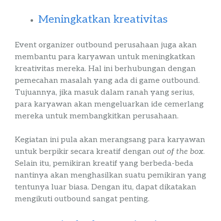
Meningkatkan kreativitas
Event organizer outbound perusahaan
juga akan
membantu para karyawan untuk meningkatkan
kreativitas mereka. Hal ini berhubungan dengan
pemecahan masalah yang ada di game outbound.
Tujuannya, jika masuk dalam ranah yang serius,
para karyawan akan mengeluarkan ide cemerlang
mereka untuk membangkitkan perusahaan.
Kegiatan ini pula akan merangsang para karyawan
untuk berpikir secara kreatif dengan
out of the box
.
Selain itu, pemikiran kreatif yang berbeda-beda
nantinya akan menghasilkan suatu pemikiran yang
tentunya luar biasa. Dengan itu, dapat dikatakan
mengikuti outbound sangat penting.