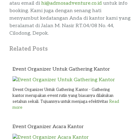
atau email di
hi@admosadventure.co.id
untuk info
booking. Kami juga dengan senang hati
menyambut kedatangan Anda di kantor kami yang
beralamat di Jalan M. Nasir RT.04/08 No. 44,
Cilodong, Depok.
Related Posts
Event Organizer Untuk Gathering Kantor
Event Organizer Untuk Gathering Kantor - Gathering
kantor merupakan event rutin yang biasanya dilakukan
setahun sekali. Tujuannya untuk menjaga efektivitas
Read
more
Event Organizer Acara Kantor