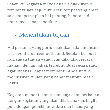
Selain itu, kegiatan ini tidak harus dilakukan di
tempat wisata saja, cukup cari tempat yang aman
saja dan persiapkan hal penting, beberapa di
antaranya sebagai berikut:
Menentukan tujuan
Hal pertama yang perlu dilakukan ialah mencari
jasa
event organizer outbound
. Setelah itu, buat
rancangan tujuan yang ingin dilakukan secara
matang dengan pihak tersebut. Buat secara rinci
agar pihak EO dapat membantu Anda untuk
meluruskan tujuan yang benar maupun masih
keliru.
Kegiatan menentukan tujuan juga akan berkaitan
dengan kegiatan yang akan dilaksanakan, begitu
pula dengan pemilihan waktu dan lokasi yang