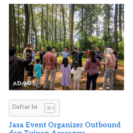
Daftar Isi
Jasa Event Organizer Outbound