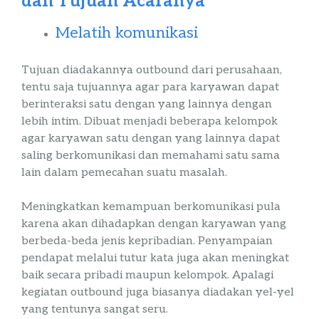
dan Tujuan Acaranya
Melatih komunikasi
Tujuan diadakannya outbound dari perusahaan,
tentu saja tujuannya agar para karyawan dapat
berinteraksi satu dengan yang lainnya dengan
lebih intim. Dibuat menjadi beberapa kelompok
agar karyawan satu dengan yang lainnya dapat
saling berkomunikasi dan memahami satu sama
lain dalam pemecahan suatu masalah.
Meningkatkan kemampuan berkomunikasi pula
karena akan dihadapkan dengan karyawan yang
berbeda-beda jenis kepribadian. Penyampaian
pendapat melalui tutur kata juga akan meningkat
baik secara pribadi maupun kelompok. Apalagi
kegiatan outbound juga biasanya diadakan yel-yel
yang tentunya sangat seru.