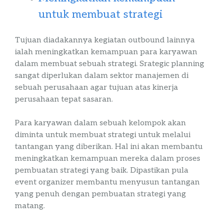
untuk membuat strategi
Tujuan diadakannya kegiatan outbound lainnya
ialah meningkatkan kemampuan para karyawan
dalam membuat sebuah strategi. Srategic planning
sangat diperlukan dalam sektor manajemen di
sebuah perusahaan agar tujuan atas kinerja
perusahaan tepat sasaran.
Para karyawan dalam sebuah kelompok akan
diminta untuk membuat strategi untuk melalui
tantangan yang diberikan. Hal ini akan membantu
meningkatkan kemampuan mereka dalam proses
pembuatan strategi yang baik. Dipastikan pula
event organizer membantu menyusun tantangan
yang penuh dengan pembuatan strategi yang
matang.