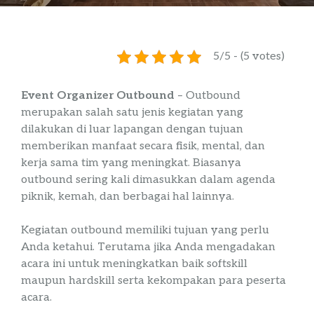
5/5 - (5 votes)
Event Organizer Outbound
–
Outbound
merupakan salah satu jenis kegiatan yang
dilakukan di luar lapangan dengan tujuan
memberikan manfaat secara fisik, mental, dan
kerja sama tim yang meningkat. Biasanya
outbound sering kali dimasukkan dalam agenda
piknik, kemah, dan berbagai hal lainnya.
Kegiatan outbound memiliki tujuan yang perlu
Anda ketahui. Terutama jika Anda mengadakan
acara ini untuk meningkatkan baik softskill
maupun hardskill serta kekompakan para peserta
acara.