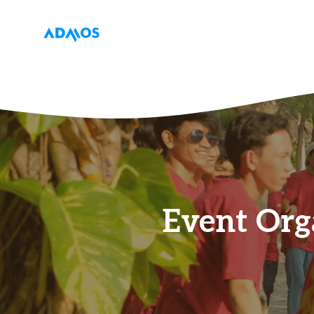
Langsung
ke
isi
Event Org