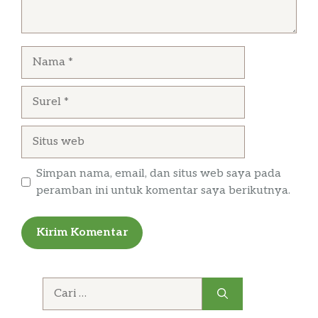
Nama
Surel
Situs
web
Simpan nama, email, dan situs web saya pada
peramban ini untuk komentar saya berikutnya.
Cari
untuk: