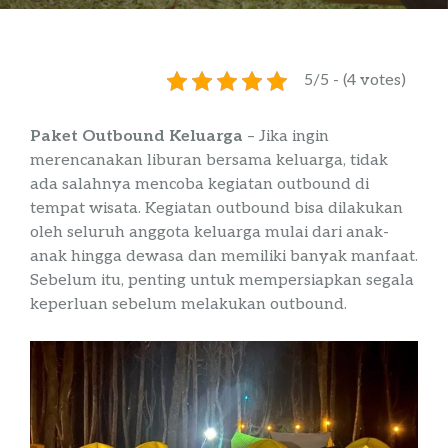
5/5 - (4 votes)
Paket Outbound Keluarga
–
Jika ingin
merencanakan liburan bersama keluarga, tidak
ada salahnya mencoba kegiatan
outbound
di
tempat wisata. Kegiatan
outbound
bisa dilakukan
oleh seluruh anggota keluarga mulai dari anak-
anak hingga dewasa dan memiliki banyak manfaat.
Sebelum itu, penting untuk mempersiapkan segala
keperluan sebelum melakukan
outbound
.