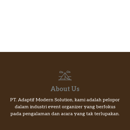
About Us
PT. Adaptif Modern Solution, kami adalah pelopor
dalam industri event organizer yang berfokus
pada pengalaman dan acara yang tak terlupakan.