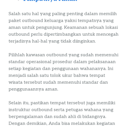
Salah satu hal yang paling penting dalam memilih
paket
outbound
keluarga
yakni tempatnya yang
aman untuk pengunjung. Keamanan sebuah lokasi
outbound
perlu dipertimbangkan untuk mencegah
terjadinya hal-hal yang tidak diinginkan.
Pilihlah kawasan
outbound
yang sudah memenuhi
standar operasional prosedur dalam pelaksanaan
setiap kegiatan dan penggunaan wahananya. Ini
menjadi salah satu tolok ukur bahwa tempat
wisata tersebut sudah memenuhi standar dan
penggunaannya aman.
Selain itu, pastikan tempat tersebut juga memiliki
instruktur
outbound
serta petugas wahana yang
berpengalaman dan sudah ahli di bidangnya.
Dengan demikian, Anda bisa melakukan kegiatan