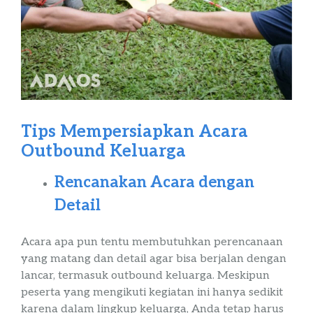
Tips
Mempersiapkan Acara
Outbound
Keluarga
Rencanakan Acara dengan
Detail
Acara apa pun tentu membutuhkan perencanaan
yang matang dan detail agar bisa berjalan dengan
lancar, termasuk
outbound
keluarga. Meskipun
peserta yang mengikuti kegiatan ini hanya sedikit
karena dalam lingkup keluarga, Anda tetap harus