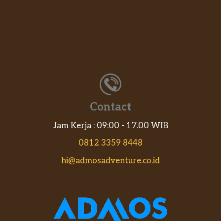
Contact
Jam Kerja : 09:00 - 17.00 WIB
0812 3359 8448
hi@admosadventure.co.id