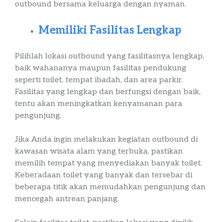
outbound
bersama keluarga dengan nyaman.
Memiliki Fasilitas Lengkap
Pilihlah lokasi
outbound
yang fasilitasnya lengkap,
baik wahananya maupun fasilitas pendukung
seperti toilet, tempat ibadah, dan area parkir.
Fasilitas yang lengkap dan berfungsi dengan baik,
tentu akan meningkatkan kenyamanan para
pengunjung.
Jika Anda ingin melakukan kegiatan
outbound
di
kawasan wisata alam yang terbuka, pastikan
memilih tempat yang menyediakan banyak toilet.
Keberadaan toilet yang banyak dan tersebar di
beberapa titik akan memudahkan pengunjung dan
mencegah
antrean
panjang.