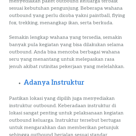
menyediakan
paket
outbound
keluarga terbaik
sesuai kebutuhan pengunjung. Beberapa wahana
outbound
yang perlu dicoba yakni
paintball
,
flying
fox
,
trekking
, menangkap ikan, serta berkuda.
Semakin lengkap wahana yang tersedia, semakin
banyak pula kegiatan yang bisa dilakukan
selama
outbound
. Anda bisa mencoba berbagai wahana
seru yang menantang untuk melepaskan rasa
jenuh akibat rutinitas pekerjaan yang melelahkan.
Adanya Instruktur
Pastikan lokasi yang dipilih juga menyediakan
instruktur
outbound
. Keberadaan instruktur di
lokasi sangat penting untuk pelaksanaan kegiatan
outbound
keluarga. Instruktur tersebut bertugas
untuk mengarahkan dan memberikan petunjuk
sehingga
outbound
berjalan sesuai standar