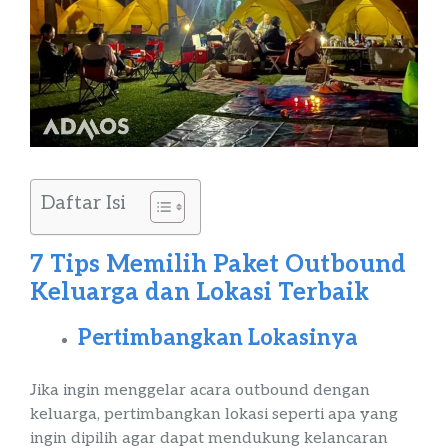
Daftar Isi
7
Tips
Memilih Paket
Outbound
Keluarga
dan Lokasi Terbaik
Pertimbangkan Lokasinya
Jika ingin menggelar acara
outbound
dengan
keluarga, pertimbangkan lokasi seperti apa yang
ingin dipilih agar dapat mendukung kelancaran