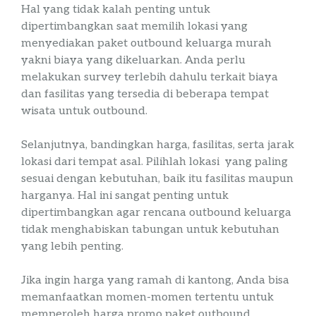
Hal yang tidak kalah penting untuk
dipertimbangkan saat memilih lokasi yang
menyediakan
paket
outbound
keluarga murah
yakni biaya yang dikeluarkan. Anda perlu
melakukan
survey
terlebih dahulu terkait biaya
dan fasilitas yang tersedia di beberapa tempat
wisata untuk
outbound
.
Selanjutnya, bandingkan harga, fasilitas, serta jarak
lokasi dari tempat asal. Pilihlah lokasi yang paling
sesuai dengan kebutuhan, baik itu fasilitas maupun
harganya. Hal ini sangat penting untuk
dipertimbangkan agar rencana
outbound
keluarga
tidak menghabiskan tabungan untuk kebutuhan
yang lebih penting.
Jika ingin harga yang ramah di kantong, Anda bisa
memanfaatkan momen-momen tertentu untuk
memperoleh harga promo paket
outbound
.