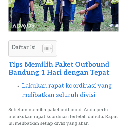
Daftar Isi
Tips Memilih Paket Outbound
Bandung 1 Hari dengan Tepat
Lakukan rapat koordinasi yang
melibatkan seluruh divisi
Sebelum memilih paket outbound, Anda perlu
melakukan rapat koordinasi terlebih dahulu. Rapat
ini melibatkan setiap divisi yang akan