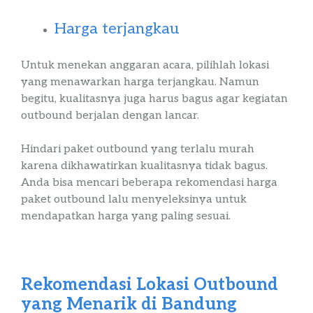
Harga terjangkau
Untuk menekan anggaran acara, pilihlah lokasi
yang menawarkan harga terjangkau. Namun
begitu, kualitasnya juga harus bagus agar kegiatan
outbound berjalan dengan lancar.
Hindari paket outbound yang terlalu murah
karena dikhawatirkan kualitasnya tidak bagus.
Anda bisa mencari beberapa rekomendasi harga
paket outbound lalu menyeleksinya untuk
mendapatkan harga yang paling sesuai.
Rekomendasi Lokasi Outbound
yang Menarik di Bandung