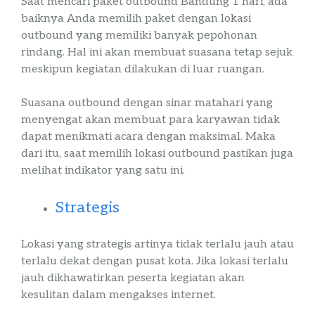
Saat mencari
paket outbound Bandung 1 hari
, ada
baiknya Anda memilih paket dengan lokasi
outbound yang memiliki banyak pepohonan
rindang. Hal ini akan membuat suasana tetap sejuk
meskipun kegiatan dilakukan di luar ruangan.
Suasana outbound dengan sinar matahari yang
menyengat akan membuat para karyawan tidak
dapat menikmati acara dengan maksimal. Maka
dari itu, saat memilih lokasi outbound pastikan juga
melihat indikator yang satu ini.
Strategis
Lokasi yang strategis artinya tidak terlalu jauh atau
terlalu dekat dengan pusat kota. Jika lokasi terlalu
jauh dikhawatirkan peserta kegiatan akan
kesulitan dalam mengakses internet.