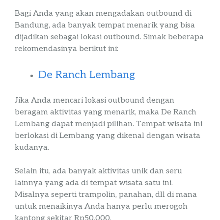
Bagi Anda yang akan mengadakan outbound di
Bandung, ada banyak tempat menarik yang bisa
dijadikan sebagai lokasi outbound. Simak beberapa
rekomendasinya berikut ini:
De Ranch Lembang
Jika Anda mencari lokasi outbound dengan
beragam aktivitas yang menarik, maka De Ranch
Lembang dapat menjadi pilihan. Tempat wisata ini
berlokasi di Lembang yang dikenal dengan wisata
kudanya.
Selain itu, ada banyak aktivitas unik dan seru
lainnya yang ada di tempat wisata satu ini.
Misalnya seperti trampolin, panahan, dll di mana
untuk menaikinya Anda hanya perlu merogoh
kantong sekitar Rp50.000.