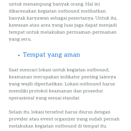
untuk menampung banyak orang. Hal ini
dikarenakan kegiatan outbound melibatkan
banyak karyawan sebagai pesertanya. Untuk itu,
kawasan atau area yang luas juga dapat menjadi
tempat untuk melakukan permainan-permainan
yang seru.
Tempat yang aman
Saat mencari lokasi untuk kegiatan outbound,
keamanan merupakan indikator penting lainnya
yang wajib diperhatikan. Lokasi outbound harus
memiliki protokol keamanan dan prosedur
operasional yang sesuai standar.
Selain itu, lokasi tersebut harus diurus dengan
provider atau event organizer yang sudah pernah
melakukan kegiatan outbound di tempat itu.