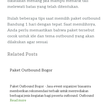
dikatakan menang jika mampu menarik tali
melewati batas yang telah ditentukan.
Itulah beberapa tips saat memilih
paket outbound
Bandung 1 hari
dengan tepat. Saat memilihnya,
Anda perlu memastikan bahwa paket tersebut
cocok untuk ide dan tema outbound yang akan
dilakukan agar sesuai.
Related Posts
Paket Outbound Bogor
Paket Outbound Bogor - Jasa event organizer biasanya
memberikan rekomendasi terbaik untuk menyediakan
berbagai jenis kegiatan bagi peserta outbound. Outbound
Read more