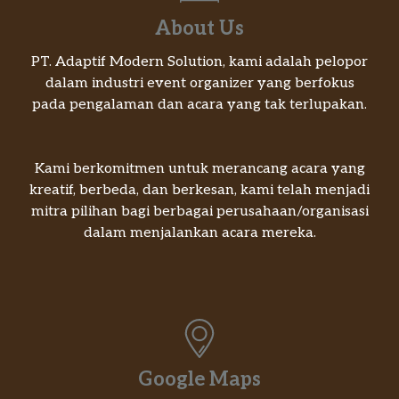
About Us
PT. Adaptif Modern Solution, kami adalah pelopor
dalam industri event organizer yang berfokus
pada pengalaman dan acara yang tak terlupakan.
Kami berkomitmen untuk merancang acara yang
kreatif, berbeda, dan berkesan, kami telah menjadi
mitra pilihan bagi berbagai perusahaan/organisasi
dalam menjalankan acara mereka.
Google Maps