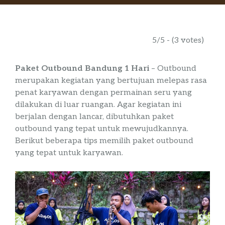
5/5 - (3 votes)
Paket Outbound Bandung 1 Hari
–
Outbound
merupakan kegiatan yang bertujuan melepas rasa
penat karyawan dengan permainan seru yang
dilakukan di luar ruangan. Agar kegiatan ini
berjalan dengan lancar, dibutuhkan paket
outbound yang tepat untuk mewujudkannya.
Berikut beberapa tips memilih paket outbound
yang tepat untuk karyawan.