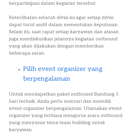
berpartisipasi dalam kegiatan tersebut.
Keterlibatan seluruh divisi ini agar setiap divisi
dapat turut andil dalam menentukan keputusan.
Selain itu, saat rapat setiap karyawan dan atasan
juga mendiskusikan jalannya kegiatan outbound
yang akan dilakukan dengan memberikan
beberapa saran.
Pilih event organizer yang
berpengalaman
Untuk mendapatkan
paket outbound Bandung 1
hari terbaik
, Anda perlu mencari dan memilih
event organizer berpengalaman. Utamakan event
organizer yang terbiasa mengurus acara outbound
yang menyusun tema team building untuk
karyawan.