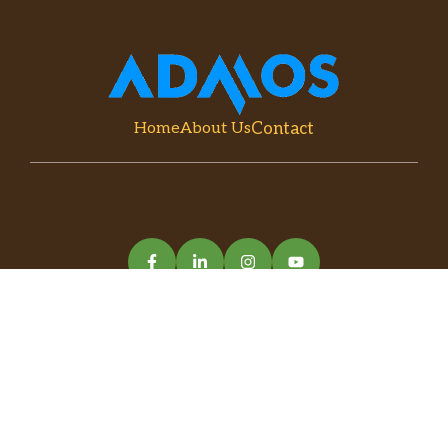
Contact
Home
About Us
© 2026 Admos Adventure • Dikelola
dengan ♥ oleh
Langit Nilai